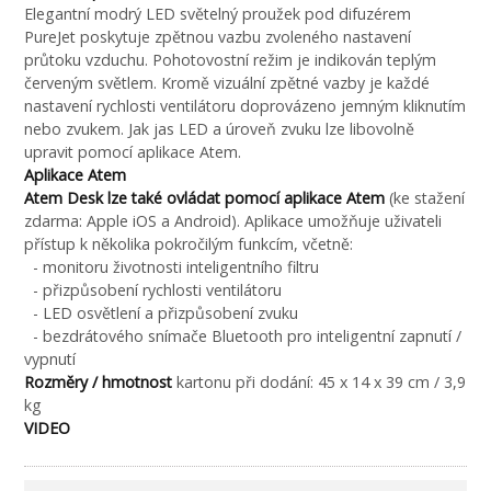
Elegantní modrý LED světelný proužek pod difuzérem
PureJet poskytuje zpětnou vazbu zvoleného nastavení
průtoku vzduchu. Pohotovostní režim je indikován teplým
červeným světlem. Kromě vizuální zpětné vazby je každé
nastavení rychlosti ventilátoru doprovázeno jemným kliknutím
nebo zvukem. Jak jas LED a úroveň zvuku lze libovolně
upravit pomocí aplikace Atem.
Aplikace Atem
Atem Desk lze také ovládat pomocí aplikace Atem
(ke stažení
zdarma: Apple iOS a Android). Aplikace umožňuje uživateli
přístup k několika pokročilým funkcím, včetně:
- monitoru životnosti inteligentního filtru
- přizpůsobení rychlosti ventilátoru
- LED osvětlení a přizpůsobení zvuku
- bezdrátového snímače Bluetooth pro inteligentní zapnutí /
vypnutí
Rozměry / hmotnost
kartonu při dodání: 45 x 14 x 39 cm / 3,9
kg
VIDEO