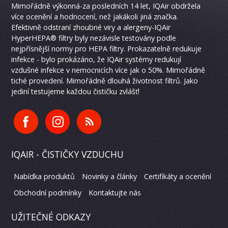
Mimořádně výkonná-za posledních 14 let, IQAir obdržela
více ocenění a hodnocení, než jakákoli jiná značka.
Efektivně odstraní zhoubné viry a alergeny-IQAir
HyperHEPA® filtry byly nezávisle testovány podle
nejpřísnější normy pro HEPA filtry. Prokazatelně redukuje
infekce - bylo prokázáno, že IQAir systémy redukují
vzdušné infekce v nemocnicích více jak o 50%. Mimořádně
tiché provedení. Mimořádně dlouhá životnost filtrů. Jako
jediní testujeme každou čističku zvlášť!
IQAIR - ČISTIČKY VZDUCHU
Nabídka produktů
Novinky a články
Certifikáty a ocenění
Obchodní podmínky
Kontaktujte nás
UŽITEČNÉ ODKAZY