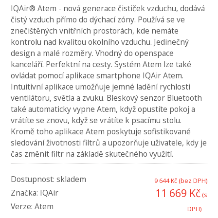
IQAir® Atem - nová generace čističek vzduchu, dodává
čistý vzduch přímo do dýchací zóny. Používá se ve
znečištěných vnitřních prostorách, kde nemáte
kontrolu nad kvalitou okolního vzduchu. Jedinečný
design a malé rozměry. Vhodný do openspace
kanceláří. Perfektní na cesty. Systém Atem lze také
ovládat pomocí aplikace smartphone IQAir Atem.
Intuitivní aplikace umožňuje jemné ladění rychlosti
ventilátoru, světla a zvuku. Bleskový senzor Bluetooth
také automaticky vypne Atem, když opustíte pokoj a
vrátíte se znovu, když se vrátíte k psacímu stolu.
Kromě toho aplikace Atem poskytuje sofistikované
sledování životnosti filtrů a upozorňuje uživatele, kdy je
čas změnit filtr na základě skutečného využití.
Dostupnost:
skladem
9 644 Kč (bez DPH)
11 669 Kč
Značka:
IQAir
(s
Verze:
Atem
DPH)