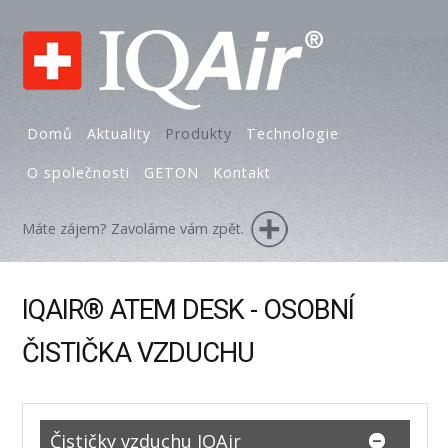
Domů
Aktuality
Produkty
Technologie
O společnosti
GETON
Kontakt
Máte zájem? Zavoláme vám zpět.
IQAIR® ATEM DESK - OSOBNÍ
ČISTIČKA VZDUCHU
Čističky vzduchu IQAir