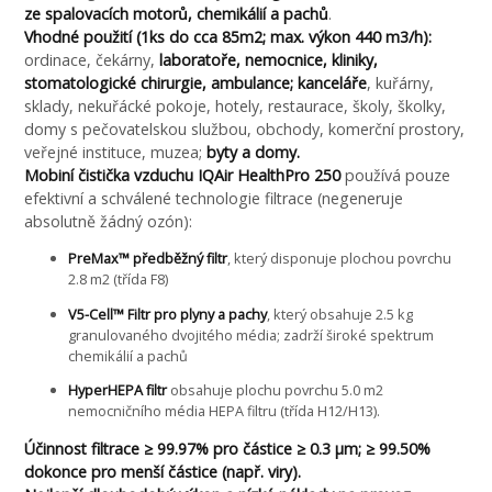
ze spalovacích motorů, chemikálií a pachů
.
Vhodné použití (1ks do cca 85m2; max. výkon 440 m3/h):
ordinace, čekárny,
laboratoře, nemocnice, kliniky,
stomatologické chirurgie, ambulance; kanceláře
, kuřárny,
sklady, nekuřácké pokoje, hotely, restaurace, školy, školky,
domy s pečovatelskou službou, obchody, komerční prostory,
veřejné instituce, muzea;
byty a domy.
Mobiní čistička vzduchu IQAir HealthPro 250
používá pouze
efektivní a schválené technologie filtrace (negeneruje
absolutně žádný ozón):
PreMax™ předběžný filtr
, který disponuje plochou povrchu
2.8 m2 (třída F8)
V5-Cell™ Filtr pro plyny a pachy
, který obsahuje 2.5 kg
granulovaného dvojitého média; zadrží široké spektrum
chemikálií a pachů
HyperHEPA filtr
obsahuje plochu povrchu 5.0 m2
nemocničního média HEPA filtru (třída H12/H13).
Účinnost filtrace ≥ 99.97% pro částice ≥ 0.3 μm; ≥ 99.50%
dokonce pro menší částice (např. viry).