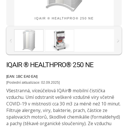
IQAIR ® HEALTHPRO® 250 NE
IQAIR ® HEALTHPRO® 250 NE
[EAN: 1BC EA0 EAI]
[Poslední aktualizace: 02.09.2025]
Všestranná, víceúčelová IQAir® mobilní čistička
vzduchu. Umí odstranit veškeré vzdušné viry včetně
COVID-19 v místnosti cca 30 m3 za méně než 10 minut.
Filtruje alergeny, viry, bakterie, prach, částice ze
spalovacích motorů, škodlivé chemikálie (formaldehyd)
a pachy (těkavé organické sloučeniny). Ze vzduchu