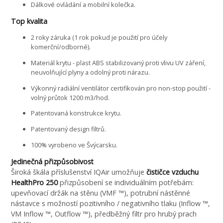
Dálkové ovládání a mobilní kolečka.
Top kvalita
2 roky záruka (1 rok pokud je použití pro účely
komerční/odborné).
Materiál krytu - plast ABS stabilizovaný proti vlivu UV záření,
neuvolňující plyny a odolný proti nárazu.
Výkonný radiální ventilátor certifikován pro non-stop použití -
volný průtok 1200 m3/hod.
Patentovaná konstrukce krytu.
Patentovaný design filtrů.
100% vyrobeno ve Švýcarsku.
Jedinečná přizpůsobivost
Široká škála příslušenství IQAir umožňuje
čističce vzduchu
HealthPro 250
přizpůsobení se individuálním potřebám:
upevňovací držák na stěnu (VMF ™), potrubní nástěnné
nástavce s možností pozitivního / negativního tlaku (Inflow ™,
VM Inflow ™, Outflow ™), předběžný filtr pro hrubý prach