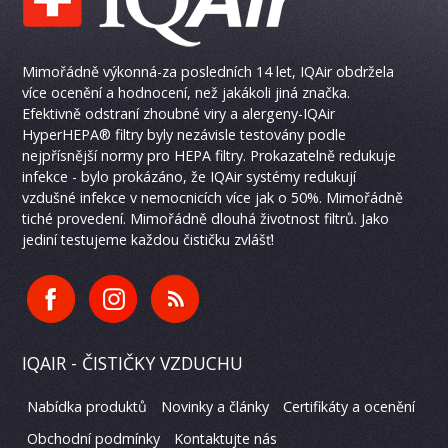
Mimořádně výkonná-za posledních 14 let, IQAir obdržela
více ocenění a hodnocení, než jakákoli jiná značka.
Efektivně odstraní zhoubné viry a alergeny-IQAir
HyperHEPA® filtry byly nezávisle testovány podle
nejpřísnější normy pro HEPA filtry. Prokazatelně redukuje
infekce - bylo prokázáno, že IQAir systémy redukují
vzdušné infekce v nemocnicích více jak o 50%. Mimořádně
tiché provedení. Mimořádně dlouhá životnost filtrů. Jako
jediní testujeme každou čističku zvlášť!
IQAIR - ČISTIČKY VZDUCHU
Nabídka produktů
Novinky a články
Certifikáty a ocenění
Obchodní podmínky
Kontaktujte nás