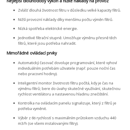
Nejlepší dlouhodobý výkon a nízké náklady na provoz
Zvlášť dlouhá životnost filtru v důsledku velké kapacity filtrů.
Nižší provozní náklady díky menšímu počtu výměn filtrů.
Nízká spotřeba elektrické energie.
Jednotlivé filtrační stupně. Umožňuje výměnu přesně těch
filtrů, které jsou potřeba nahradit.
Mimořádné ovládací prvky
Automatický časovač dovoluje programování, které vyhoví
individuálním potřebám uživatele (např. pouze noční čas
nebo pracovní hodiny).
Inteligentní monitor životnosti filtru počítá, kdy je čas na
výměnu filtrů; bere do úvahy skutečné využívání, skutečnou
rychlost ventilátoru a nastavenou hladinu znečištění.
Kontrolka na ovládacím panelu signalizuje, který z filtrů je
potřeba vyměnit.
Výběr z 6ti rychlostí s maximálním průtokem vzduchu 440
m3/h (se všemi instalovanými filtry).