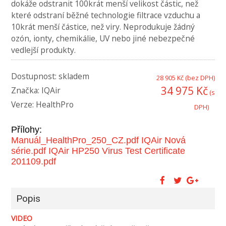
dokáže odstranit 100krát menší velikost částic, než
které odstraní běžné technologie filtrace vzduchu a
10krát menší částice, než viry. Neprodukuje žádný
ozón, ionty, chemikálie, UV nebo jiné nebezpečné
vedlejší produkty.
Dostupnost:
skladem
28 905 Kč (bez DPH)
34 975 Kč
Značka:
IQAir
(s
Verze:
HealthPro
DPH)
Přílohy:
Manuál_HealthPro_250_CZ.pdf
IQAir Nová
série.pdf
IQAir HP250 Virus Test Certificate
201109.pdf
Popis
VIDEO