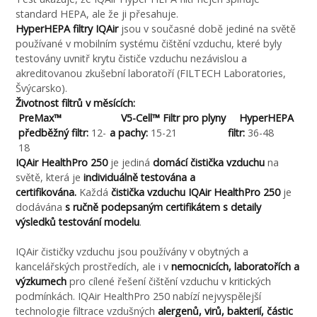
standard HEPA, ale že ji přesahuje.
HyperHEPA filtry IQAir
jsou v současné době jediné na světě
používané v mobilním systému čištění vzduchu, které byly
testovány uvnitř krytu čističe vzduchu nezávislou a
akreditovanou zkušební laboratoří (FILTECH Laboratories,
Švýcarsko).
Životnost filtrů v měsících:
PreMax™
V5-Cell™ Filtr pro plyny
HyperHEPA
předběžný filtr:
12-
a pachy:
15-21
filtr:
36-48
18
IQAir HealthPro 250
je jediná
domácí čistička vzduchu
na
světě, která je
individuálně testována a
certifikována.
Každá
čistička vzduchu IQAir HealthPro 250
je
dodávána
s ručně podepsaným certifikátem s detaily
výsledků testování modelu
.
IQAir čističky vzduchu jsou používány v obytných a
kancelářských prostředích, ale i v
nemocnicích, laboratořích a
výzkumech
pro cílené řešení čištění vzduchu v kritických
podmínkách. IQAir HealthPro 250 nabízí nejvyspělejší
technologie filtrace vzdušných
alergenů, virů, bakterií, částic