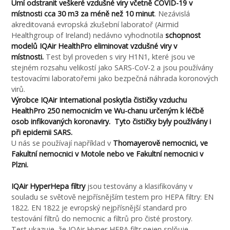
Umí odstranit veškeré vzdušné viry včetně COVID-19 v
místnosti cca 30 m3 za méně než 10 minut
. Nezávislá
akreditovaná evropská zkušební laboratoř (Airmid
Healthgroup of Ireland) nedávno vyhodnotila
schopnost
modelů IQAir HealthPro eliminovat vzdušné viry v
místnosti.
Test byl proveden s viry H1N1, které jsou ve
stejném rozsahu velikostí jako SARS-CoV-2 a jsou používány
testovacími laboratořemi jako bezpečná náhrada koronových
virů.
Výrobce IQAir International poskytla čističky vzduchu
HealthPro 250 nemocnicím ve Wu-chanu určeným k léčbě
osob infikovaných koronaviry.
Tyto čističky byly používány i
při epidemii SARS.
U nás se používají například v
Thomayerově nemocnici, ve
Fakultní nemocnici v Motole nebo ve Fakultní nemocnici v
Plzni.
IQAir HyperHepa filtry
jsou testovány a klasifikovány v
souladu se světově nejpřísnějším testem pro HEPA filtry: EN
1822. EN 1822 je evropský nejpřísnější standard pro
testování filtrů do nemocnic a filtrů pro čisté prostory.
Test ukazuje, že IQAir Hyper HEPA filtr nejen splňuje