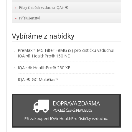
Filtry čističek vzduchu IQAir ®
Příslušenství
Vybíráme z nabídky
PreMax™ MG Filter F8MG (S) pro čističku vzduchuI
IQAir® HealthPro® 150 NE
IQAir ® HealthPro® 250 XE
IQAir® GC MultiGas™
DOPRAVA ZDARMA
PO CELÉ ČESKÉ REPUBLICE
Při zakoupení IQAir HealthPro čističky vzduchu.