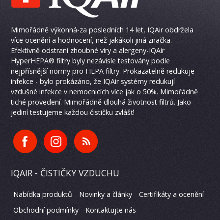
Mimořádně výkonná-za posledních 14 let, IQAir obdržela
více ocenění a hodnocení, než jakákoli jiná značka.
Efektivně odstraní zhoubné viry a alergeny-IQAir
HyperHEPA® filtry byly nezávisle testovány podle
nejpřísnější normy pro HEPA filtry. Prokazatelně redukuje
infekce - bylo prokázáno, že IQAir systémy redukují
vzdušné infekce v nemocnicích více jak o 50%. Mimořádně
tiché provedení. Mimořádně dlouhá životnost filtrů. Jako
jediní testujeme každou čističku zvlášť!
IQAIR - ČISTIČKY VZDUCHU
Nabídka produktů
Novinky a články
Certifikáty a ocenění
Obchodní podmínky
Kontaktujte nás