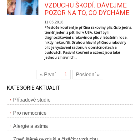
VZDUCHU ŠKODÍ. DÁVEJME
POZOR NA TO, CO DÝCHÁME.
11.05.2018
Přestože kouření je příčina rakoviny plic číslo jedna,
téměř jeden z pěti lidí v USA, kteří byli
diagnostikováni s rakovinou plic v letošním roce,
nikdy nekouřili. Druhou hlavní příčinou rakoviny
plic je vystavení radonu v domácnostech a
budovách. Pasivní kouření a azbest jsou také
jednou z hlavních...
« První
1
Poslední »
KATEGORIE AKTUALIT
Případové studie
Pro nemocnice
Alergie a astma
Znečištěné ovzduší a čističky vzduchu