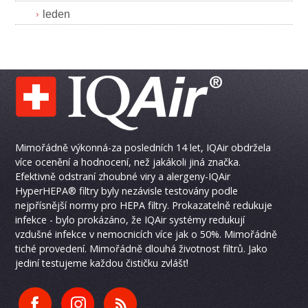
leden
Mimořádně výkonná-za posledních 14 let, IQAir obdržela
více ocenění a hodnocení, než jakákoli jiná značka.
Efektivně odstraní zhoubné viry a alergeny-IQAir
HyperHEPA® filtry byly nezávisle testovány podle
nejpřísnější normy pro HEPA filtry. Prokazatelně redukuje
infekce - bylo prokázáno, že IQAir systémy redukují
vzdušné infekce v nemocnicích více jak o 50%. Mimořádně
tiché provedení. Mimořádně dlouhá životnost filtrů. Jako
jediní testujeme každou čističku zvlášť!