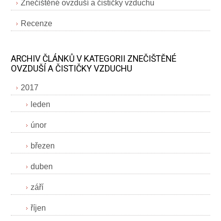
Znečištěné ovzduší a čističky vzduchu
Recenze
ARCHIV ČLÁNKŮ V KATEGORII ZNEČIŠTĚNÉ
OVZDUŠÍ A ČISTIČKY VZDUCHU
2017
leden
únor
březen
duben
září
říjen