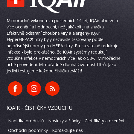
Mimořádně výkonná-za posledních 14 let, IQAir obdržela
více ocenění a hodnocení, než jakákoli jiná značka.
Efektivně odstraní zhoubné viry a alergeny-IQAir
HyperHEPA® filtry byly nezávisle testovány podle
nejpřísnější normy pro HEPA filtry. Prokazatelně redukuje
infekce - bylo prokázáno, že IQAir systémy redukují
vzdušné infekce v nemocnicích více jak o 50%. Mimořádně
tiché provedení. Mimořádně dlouhá životnost filtrů. Jako
jediní testujeme každou čističku zvlášť!
IQAIR - ČISTIČKY VZDUCHU
Nabídka produktů
Novinky a články
Certifikáty a ocenění
Obchodní podmínky
Kontaktujte nás