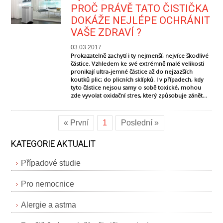
PROČ PRÁVĚ TATO ČISTIČKA
DOKÁŽE NEJLÉPE OCHRÁNIT
VAŠE ZDRAVÍ ?
03.03.2017
Prokazatelně zachytí i ty nejmenší, nejvíce škodlivé
částice. Vzhledem ke své extrémně malé velikosti
pronikají ultra-jemné částice až do nejzazších
koutků plic; do plicních sklípků. I v případech, kdy
tyto částice nejsou samy o sobě toxické, mohou
zde vyvolat oxidační stres, který způsobuje zánět...
« První
1
Poslední »
KATEGORIE AKTUALIT
Případové studie
Pro nemocnice
Alergie a astma