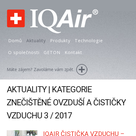
Domů
Aktuality
Produkty
Technologie
O společnosti
GETON
Kontakt
Máte zájem? Zavoláme vám zpět.
AKTUALITY | KATEGORIE
ZNEČIŠTĚNÉ OVZDUŠÍ A ČISTIČKY
VZDUCHU 3 / 2017
IQAIR ČISTIČKA VZDUCHU –