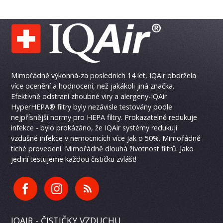
Mimořádně výkonná-za posledních 14 let, IQAir obdržela
více ocenění a hodnocení, než jakákoli jiná značka.
Efektivně odstraní zhoubné viry a alergeny-IQAir
HyperHEPA® filtry byly nezávisle testovány podle
nejpřísnější normy pro HEPA filtry. Prokazatelně redukuje
infekce - bylo prokázáno, že IQAir systémy redukují
vzdušné infekce v nemocnicích více jak o 50%. Mimořádně
tiché provedení. Mimořádně dlouhá životnost filtrů. Jako
jediní testujeme každou čističku zvlášť!
IQAIR - ČISTIČKY VZDUCHU