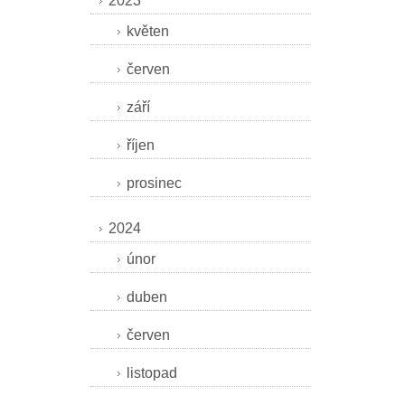
2023
květen
červen
září
říjen
prosinec
2024
únor
duben
červen
listopad