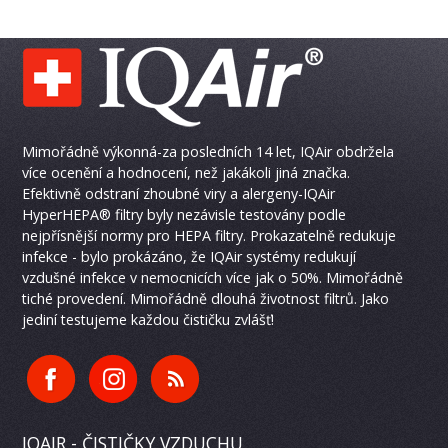
Mimořádně výkonná-za posledních 14 let, IQAir obdržela
více ocenění a hodnocení, než jakákoli jiná značka.
Efektivně odstraní zhoubné viry a alergeny-IQAir
HyperHEPA® filtry byly nezávisle testovány podle
nejpřísnější normy pro HEPA filtry. Prokazatelně redukuje
infekce - bylo prokázáno, že IQAir systémy redukují
vzdušné infekce v nemocnicích více jak o 50%. Mimořádně
tiché provedení. Mimořádně dlouhá životnost filtrů. Jako
jediní testujeme každou čističku zvlášť!
IQAIR - ČISTIČKY VZDUCHU