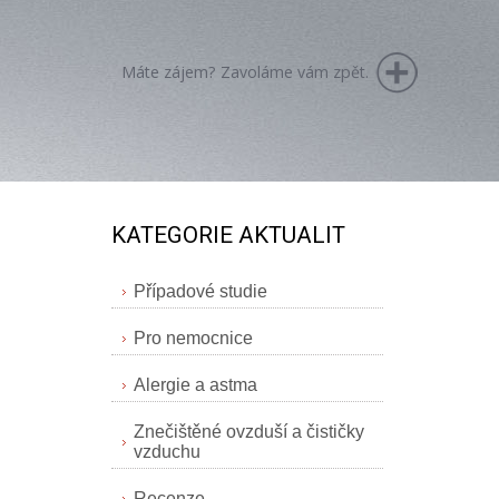
Máte zájem? Zavoláme vám zpět.
KATEGORIE AKTUALIT
Případové studie
Pro nemocnice
Alergie a astma
Znečištěné ovzduší a čističky
vzduchu
Recenze