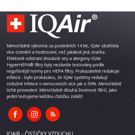
Mimořádně výkonná-za posledních 14 let, IQAir obdržela
více ocenění a hodnocení, než jakákoli jiná značka.
Efektivně odstraní zhoubné viry a alergeny-IQAir
HyperHEPA® filtry byly nezávisle testovány podle
nejpřísnější normy pro HEPA filtry. Prokazatelně redukuje
infekce - bylo prokázáno, že IQAir systémy redukují
vzdušné infekce v nemocnicích více jak o 50%. Mimořádně
tiché provedení. Mimořádně dlouhá životnost filtrů. Jako
jediní testujeme každou čističku zvlášť!
IQAIR - ČISTIČKY VZDUCHU