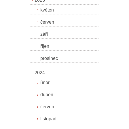
2023
květen
červen
září
říjen
prosinec
2024
únor
duben
červen
listopad