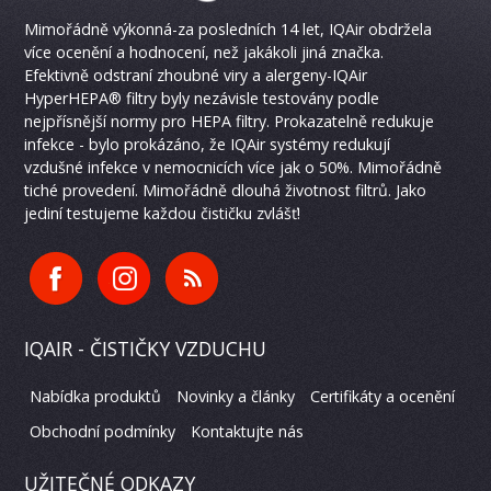
Mimořádně výkonná-za posledních 14 let, IQAir obdržela
více ocenění a hodnocení, než jakákoli jiná značka.
Efektivně odstraní zhoubné viry a alergeny-IQAir
HyperHEPA® filtry byly nezávisle testovány podle
nejpřísnější normy pro HEPA filtry. Prokazatelně redukuje
infekce - bylo prokázáno, že IQAir systémy redukují
vzdušné infekce v nemocnicích více jak o 50%. Mimořádně
tiché provedení. Mimořádně dlouhá životnost filtrů. Jako
jediní testujeme každou čističku zvlášť!
IQAIR - ČISTIČKY VZDUCHU
Nabídka produktů
Novinky a články
Certifikáty a ocenění
Obchodní podmínky
Kontaktujte nás
UŽITEČNÉ ODKAZY