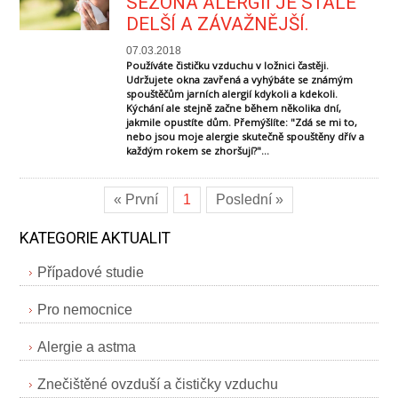
SEZÓNA ALERGIÍ JE STÁLE
DELŠÍ A ZÁVAŽNĚJŠÍ.
07.03.2018
Používáte čističku vzduchu v ložnici častěji.
Udržujete okna zavřená a vyhýbáte se známým
spouštěčům jarních alergií kdykoli a kdekoli.
Kýchání ale stejně začne během několika dní,
jakmile opustíte dům. Přemýšlíte: "Zdá se mi to,
nebo jsou moje alergie skutečně spouštěny dřív a
každým rokem se zhoršují?"...
« První
1
Poslední »
KATEGORIE AKTUALIT
Případové studie
Pro nemocnice
Alergie a astma
Znečištěné ovzduší a čističky vzduchu