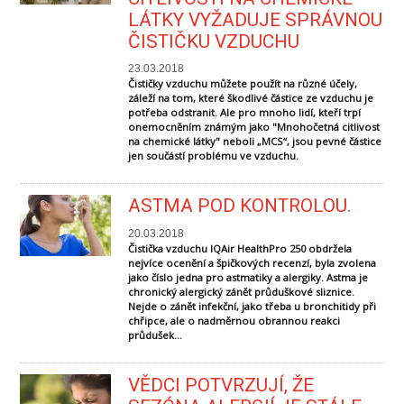
LÁTKY VYŽADUJE SPRÁVNOU
ČISTIČKU VZDUCHU
23.03.2018
Čističky vzduchu můžete použít na různé účely,
záleží na tom, které škodlivé částice ze vzduchu je
potřeba odstranit. Ale pro mnoho lidí, kteří trpí
onemocněním známým jako "Mnohočetná citlivost
na chemické látky" neboli „MCS“, jsou pevné částice
jen součástí problému ve vzduchu.
ASTMA POD KONTROLOU.
20.03.2018
Čistička vzduchu IQAir HealthPro 250 obdržela
nejvíce ocenění a špičkových recenzí, byla zvolena
jako číslo jedna pro astmatiky a alergiky. Astma je
chronický alergický zánět průduškové sliznice.
Nejde o zánět infekční, jako třeba u bronchitidy při
chřipce, ale o nadměrnou obrannou reakci
průdušek...
VĚDCI POTVRZUJÍ, ŽE