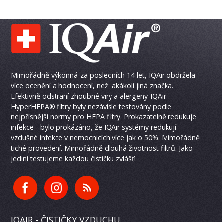
Mimořádně výkonná-za posledních 14 let, IQAir obdržela
více ocenění a hodnocení, než jakákoli jiná značka.
Efektivně odstraní zhoubné viry a alergeny-IQAir
HyperHEPA® filtry byly nezávisle testovány podle
nejpřísnější normy pro HEPA filtry. Prokazatelně redukuje
infekce - bylo prokázáno, že IQAir systémy redukují
vzdušné infekce v nemocnicích více jak o 50%. Mimořádně
tiché provedení. Mimořádně dlouhá životnost filtrů. Jako
jediní testujeme každou čističku zvlášť!
IQAIR - ČISTIČKY VZDUCHU