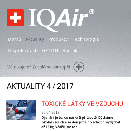
Domů
Aktuality
Produkty
Technologie
O společnosti
GETON
Kontakt
Máte zájem? Zavoláme vám zpět.
AKTUALITY 4 / 2017
TOXICKÉ LÁTKY VE VZDUCHU
20.04.2017
Dýchání je to, co nás drží při životě. Dýcháme
okolní vzduch a za den jsme ho schopni vydýchat
až 15 kg. Věděli jste to?