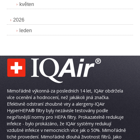
květen
2026
leden
Mimořádně výkonná-za posledních 14 let, IQAir obdržela
více ocenění a hodnocení, než jakákoli jiná značka.
Efektivně odstraní zhoubné viry a alergeny-IQAir
HyperHEPA® filtry byly nezávisle testovány podle
nejpřísnější normy pro HEPA filtry. Prokazatelně redukuje
infekce - bylo prokázáno, že IQAir systémy redukují
vzdušné infekce v nemocnicích více jak o 50%. Mimořádně
tiché provedení. Mimořádně dlouhá životnost filtrů. Jako