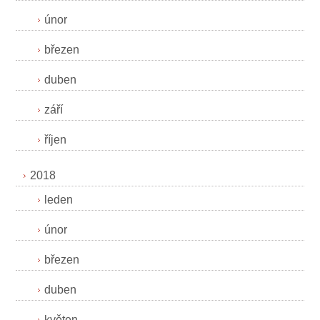
únor
březen
duben
září
říjen
2018
leden
únor
březen
duben
květen