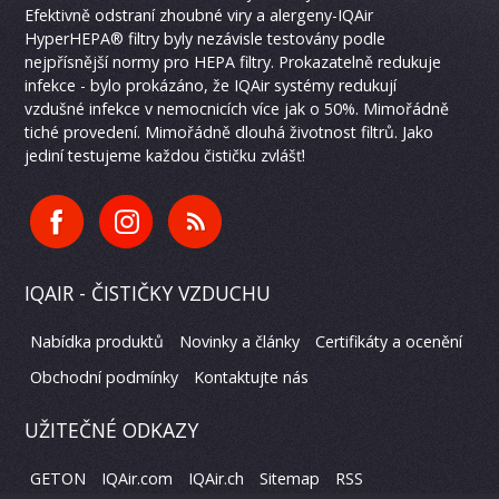
Efektivně odstraní zhoubné viry a alergeny-IQAir
HyperHEPA® filtry byly nezávisle testovány podle
nejpřísnější normy pro HEPA filtry. Prokazatelně redukuje
infekce - bylo prokázáno, že IQAir systémy redukují
vzdušné infekce v nemocnicích více jak o 50%. Mimořádně
tiché provedení. Mimořádně dlouhá životnost filtrů. Jako
jediní testujeme každou čističku zvlášť!
IQAIR - ČISTIČKY VZDUCHU
Nabídka produktů
Novinky a články
Certifikáty a ocenění
Obchodní podmínky
Kontaktujte nás
UŽITEČNÉ ODKAZY
GETON
IQAir.com
IQAir.ch
Sitemap
RSS