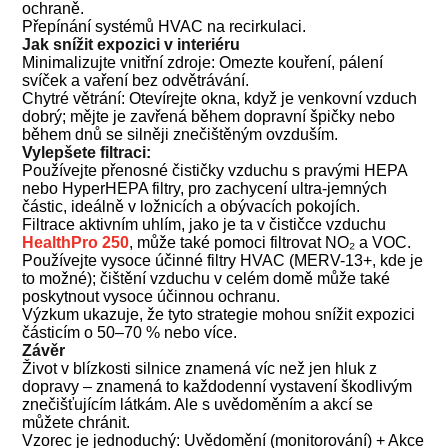
ochraně.
Přepínání systémů HVAC na recirkulaci.
Jak snížit expozici v interiéru
Minimalizujte vnitřní zdroje: Omezte kouření, pálení
svíček a vaření bez odvětrávání.
Chytré větrání: Otevírejte okna, když je venkovní vzduch
dobrý; mějte je zavřená během dopravní špičky nebo
během dnů se silněji znečištěným ovzduším.
Vylepšete filtraci:
Používejte přenosné čističky vzduchu s pravými HEPA
nebo HyperHEPA filtry, pro zachycení ultra-jemných
částic, ideálně v ložnicích a obývacích pokojích.
Filtrace aktivním uhlím, jako je ta v čističce vzduchu
HealthPro 250
, může také pomoci filtrovat NO₂ a VOC.
Používejte vysoce účinné filtry HVAC (MERV-13+, kde je
to možné); čištění vzduchu v celém domě může také
poskytnout vysoce účinnou ochranu.
Výzkum ukazuje, že tyto strategie mohou snížit expozici
částicím o 50–70 % nebo více.
Závěr
Život v blízkosti silnice znamená víc než jen hluk z
dopravy – znamená to každodenní vystavení škodlivým
znečišťujícím látkám. Ale s uvědoměním a akcí se
můžete chránit.
Vzorec je jednoduchý: Uvědomění (monitorování) + Akce