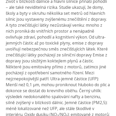
Život v blízkosti dálnice a hlavní silnice přináší pohodlí
– ale také neviditelná rizika. Studie ukazují, že domy,
školy a byty v okruhu několika set metrů od hlavních
silnic jsou vystaveny zvýšenému znečištění z dopravy.
A tyto znečišťující látky nezůstávají venku: mnoho z
nich proniká do vnitřních prostor a nenápadně
ovlivňuje zdraví, pohodlí a kognitivní výkon. Od ultra-
jemných částic až po toxické plyny, emise z dopravy
uvolňují nebezpečnou směs znečišťujících látek. Které
znečišťující látky pocházejí ze silniční dopravy Emise z
dopravy jsou složitým koktejlem plynů a částic.
Některé jsou emitovány přímo z motorů, zatímco jiné
pocházejí z opotřebení samotného řízení. Mezi
nejznepokojivější patří: Ultra-jemné částice (UFP):
Menší než 0,1 µm, mohou proniknout hluboko do plic a
dokonce se dostat do krevního oběhu. Černý uhlík:
výsledek nedokonalého spalování nafty a benzinu,
silně zvýšený v blízkosti dálnic. Jemné částice (PM2,5):
méně lokalizované než UFP, ale stále škodlivé v
interiéru. Oxidy dusíku (NO₂/NOₓ): emitované z motorů;