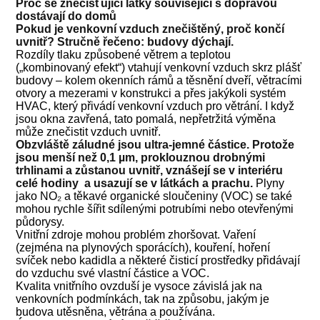
Proč se znečišťující látky související s dopravou
dostávají do domů
Pokud je venkovní vzduch znečištěný, proč končí
uvnitř? Stručně řečeno: budovy dýchají.
Rozdíly tlaku způsobené větrem a teplotou
(„kombinovaný efekt“) vtahují venkovní vzduch skrz plášť
budovy – kolem okenních rámů a těsnění dveří, větracími
otvory a mezerami v konstrukci a přes jakýkoli systém
HVAC, který přivádí venkovní vzduch pro větrání. I když
jsou okna zavřená, tato pomalá, nepřetržitá výměna
může znečistit vzduch uvnitř.
Obzvláště záludné jsou ultra-jemné částice. Protože
jsou menší než 0,1 µm, proklouznou drobnými
trhlinami a zůstanou uvnitř, vznášejí se v interiéru
celé hodiny a usazují se v látkách a prachu.
Plyny
jako NO₂ a těkavé organické sloučeniny (VOC) se také
mohou rychle šířit sdílenými potrubími nebo otevřenými
půdorysy.
Vnitřní zdroje mohou problém zhoršovat. Vaření
(zejména na plynových sporácích), kouření, hoření
svíček nebo kadidla a některé čisticí prostředky přidávají
do vzduchu své vlastní částice a VOC.
Kvalita vnitřního ovzduší je vysoce závislá jak na
venkovních podmínkách, tak na způsobu, jakým je
budova utěsněna, větrána a používána.