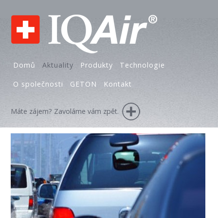
Domů
Aktuality
Produkty
Technologie
O společnosti
GETON
Kontakt
Máte zájem? Zavoláme vám zpět.