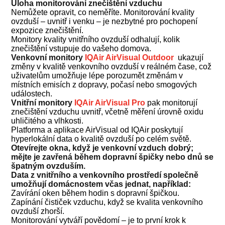
Úloha monitorování znečištění vzduchu
Nemůžete opravit, co neměříte. Monitorování kvality
ovzduší – uvnitř i venku – je nezbytné pro pochopení
expozice znečištění.
Monitory kvality vnitřního ovzduší odhalují, kolik
znečištění vstupuje do vašeho domova.
Venkovní monitory
IQAir AirVisual Outdoor
ukazují
změny v kvalitě venkovního ovzduší v reálném čase, což
uživatelům umožňuje lépe porozumět změnám v
místních emisích z dopravy, počasí nebo smogových
událostech.
Vnitřní monitory
IQAir AirVisual Pro
pak monitorují
znečištění vzduchu uvnitř, včetně měření úrovně oxidu
uhličitého a vlhkosti.
Platforma a aplikace AirVisual od IQAir poskytují
hyperlokální data o kvalitě ovzduší po celém světě.
Otevírejte okna, když je venkovní vzduch dobrý;
mějte je zavřená během dopravní špičky nebo dnů se
špatným ovzduším.
Data z vnitřního a venkovního prostředí společně
umožňují domácnostem včas jednat, například:
Zavírání oken během hodin s dopravní špičkou.
Zapínání čističek vzduchu, když se kvalita venkovního
ovzduší zhorší.
Monitorování vytváří povědomí – je to první krok k