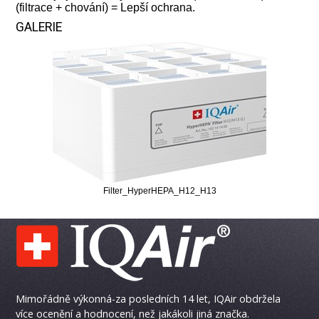
(filtrace + chování) = Lepší ochrana.
GALERIE
Filter_HyperHEPA_H12_H13
Mimořádně výkonná-za posledních 14 let, IQAir obdržela
více ocenění a hodnocení, než jakákoli jiná značka.