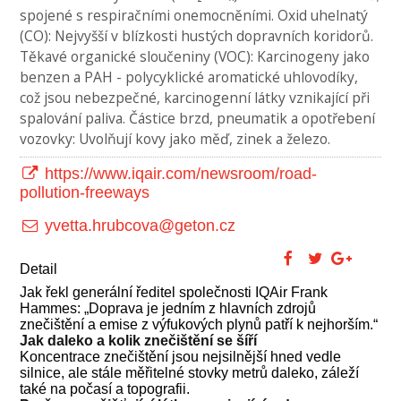
spojené s respiračními onemocněními. Oxid uhelnatý
(CO): Nejvyšší v blízkosti hustých dopravních koridorů.
Těkavé organické sloučeniny (VOC): Karcinogeny jako
benzen a PAH - polycyklické aromatické uhlovodíky,
což jsou nebezpečné, karcinogenní látky vznikající při
spalování paliva. Částice brzd, pneumatik a opotřebení
vozovky: Uvolňují kovy jako měď, zinek a železo.
https://www.iqair.com/newsroom/road-
pollution-freeways
yvetta.hrubcova@geton.cz
Detail
Jak řekl generální ředitel společnosti IQAir Frank
Hammes: „Doprava je jedním z hlavních zdrojů
znečištění a emise z výfukových plynů patří k nejhorším.“
Jak daleko a kolik znečištění se šíří
Koncentrace znečištění jsou nejsilnější hned vedle
silnice, ale stále měřitelné stovky metrů daleko, záleží
také na počasí a topografii.