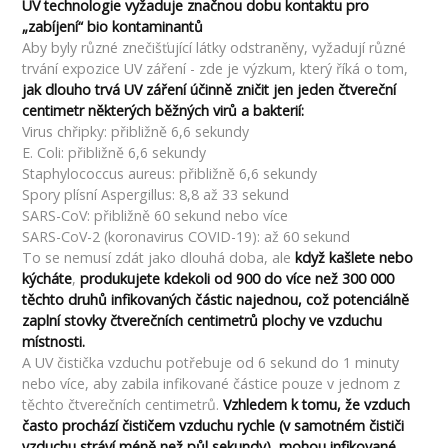
UV technologie vyžaduje značnou dobu kontaktu pro
„zabíjení“ bio kontaminantů
Aby byly různé znečišťující látky odstraněny, vyžadují různé
trvání expozice UV záření - zde je výzkum, který říká o tom,
jak dlouho trvá UV záření účinně zničit jen jeden čtvereční
centimetr některých běžných virů a bakterií:
Virus chřipky: přibližně 6,6 sekundy
E. Coli: přibližně 6,6 sekundy
Staphylococcus aureus: přibližně 6,6 sekundy
Spory plísní Aspergillus: 8,8 až 33 sekund
SARS-CoV: přibližně 60 sekund nebo více
SARS-CoV-2 (koronavirus COVID-19): až 60 sekund
To se nemusí zdát jako dlouhá doba, ale
když kašlete nebo
kýcháte
,
produkujete kdekoli od 900 do více než 300 000
těchto druhů infikovaných částic najednou, což potenciálně
zaplní stovky čtverečních centimetrů plochy ve vzduchu
místnosti.
A UV čistička vzduchu potřebuje od 6 sekund do 1 minuty
nebo více, aby zabila infikované částice pouze v jednom z
těchto čtverečních centimetrů.
Vzhledem k tomu, že vzduch
často prochází čističem vzduchu rychle (v samotném čističi
vzduchu stráví méně než půl sekundy), mohou infikované