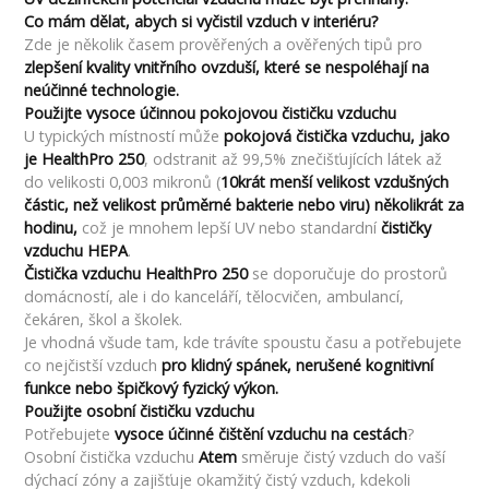
Co mám dělat, abych si vyčistil vzduch v interiéru?
Zde je několik časem prověřených a ověřených tipů pro
zlepšení kvality vnitřního ovzduší, které se nespoléhají na
neúčinné technologie.
Použijte vysoce účinnou pokojovou čističku vzduchu
U typických místností může
pokojová čistička vzduchu, jako
je HealthPro 250
, odstranit až 99,5% znečišťujících látek až
do velikosti 0,003 mikronů (
10krát menší velikost vzdušných
částic, než velikost průměrné bakterie nebo viru) několikrát za
hodinu,
což je mnohem lepší UV nebo standardní
čističky
vzduchu HEPA
.
Čistička vzduchu
HealthPro 250
se doporučuje do prostorů
domácností, ale i do kanceláří, tělocvičen, ambulancí,
čekáren, škol a školek.
Je vhodná všude tam, kde trávíte spoustu času a potřebujete
co nejčistší vzduch
pro klidný spánek, nerušené kognitivní
funkce nebo špičkový fyzický výkon.
Použijte osobní čističku vzduchu
Potřebujete
vysoce účinné čištění vzduchu na cestách
?
Osobní čistička vzduchu
Atem
směruje čistý vzduch do vaší
dýchací zóny a zajišťuje okamžitý čistý vzduch, kdekoli