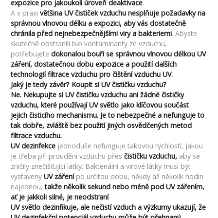
expozice pro jakoukoli úroveň deaktivace
.
A v praxi
většina UV čističek vzduchu nesplňuje požadavky na
správnou vlnovou délku a expozici, aby vás dostatečně
chránila před nejnebezpečnějšími viry a bakteriemi
. Abyste
skutečně odstranili bio kontaminanty ze vzduchu,
potřebujete
dokonalou bouři se správnou vlnovou délkou UV
záření, dostatečnou dobu expozice a použití dalších
technologií filtrace vzduchu pro čištění vzduchu UV.
Jaký je tedy závěr? Koupit si UV čističku vzduchu?
Ne. Nekupujte si UV čističku vzduchu ani žádné čističky
vzduchu, které používají UV světlo jako klíčovou součást
jejich čisticího mechanismu. Je to nebezpečné a nefunguje to
tak dobře, zvláště bez použití jiných osvědčených metod
filtrace vzduchu.
UV dezinfekce
jednoduše nefunguje takovou rychlostí, jakou
je třeba při proudění vzduchu přes
čističku vzduchu,
aby se
zničily znečišťující látky. Bakteriální a virové látky musí být
vystaveny
UV záření
po určitou dobu, někdy až několik hodin
najednou,
takže několik sekund nebo méně pod UV zářením,
ať je jakkoli silné, je neodstraní
.
UV světlo dezinfikuje, ale nečistí vzduch a výzkumy ukazují, že
UV dezinfekční potenciál vzduchu může být přehnaný.