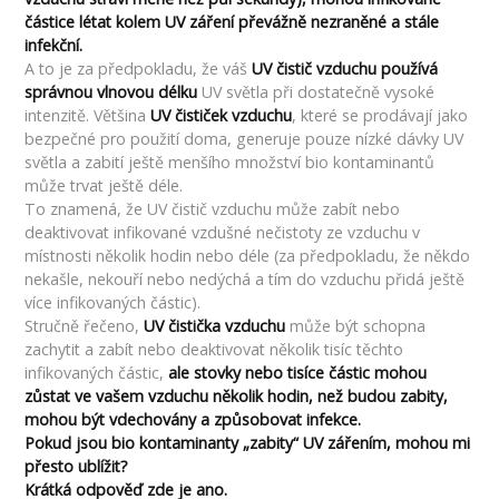
částice létat kolem UV záření převážně nezraněné a stále
infekční.
A to je za předpokladu, že váš
UV čistič vzduchu používá
správnou vlnovou délku
UV světla při dostatečně vysoké
intenzitě. Většina
UV čističek vzduchu
, které se prodávají jako
bezpečné pro použití doma, generuje pouze nízké dávky UV
světla a zabití ještě menšího množství bio kontaminantů
může trvat ještě déle.
To znamená, že UV čistič vzduchu může zabít nebo
deaktivovat infikované vzdušné nečistoty ze vzduchu v
místnosti několik hodin nebo déle (za předpokladu, že někdo
nekašle, nekouří nebo nedýchá a tím do vzduchu přidá ještě
více infikovaných částic).
Stručně řečeno,
UV čistička vzduchu
může být schopna
zachytit a zabít nebo deaktivovat několik tisíc těchto
infikovaných částic,
ale stovky nebo tisíce částic mohou
zůstat ve vašem vzduchu několik hodin, než budou zabity,
mohou být vdechovány a způsobovat infekce.
Pokud jsou bio kontaminanty „zabity“ UV zářením, mohou mi
přesto ublížit?
Krátká odpověď zde je ano.