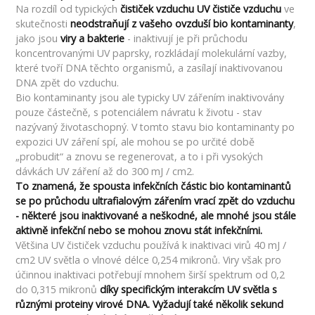
Na rozdíl od typických
čističek vzduchu UV čističe vzduchu
ve
skutečnosti
neodstraňují z vašeho ovzduší bio kontaminanty
,
jako jsou
viry a bakterie
- inaktivují je při průchodu
koncentrovanými UV paprsky, rozkládají molekulární vazby,
které tvoří DNA těchto organismů, a zasílají inaktivovanou
DNA zpět do vzduchu.
Bio kontaminanty jsou ale typicky UV zářením inaktivovány
pouze částečně, s potenciálem návratu k životu - stav
nazývaný životaschopný. V tomto stavu bio kontaminanty po
expozici UV záření spí, ale mohou se po určité době
„probudit“ a znovu se regenerovat, a to i při vysokých
dávkách UV záření až do 300 mJ / cm2.
To znamená, že spousta infekčních částic bio kontaminantů
se po průchodu ultrafialovým zářením vrací zpět do vzduchu
- některé jsou inaktivované a neškodné, ale mnohé jsou stále
aktivně infekční nebo se mohou znovu stát infekčními.
Většina UV čističek vzduchu používá k inaktivaci virů 40 mJ /
cm2 UV světla o vlnové délce 0,254 mikronů. Viry však pro
účinnou inaktivaci potřebují mnohem širší spektrum od 0,2
do 0,315 mikronů
díky specifickým interakcím UV světla s
různými proteiny virové DNA. Vyžadují také několik sekund