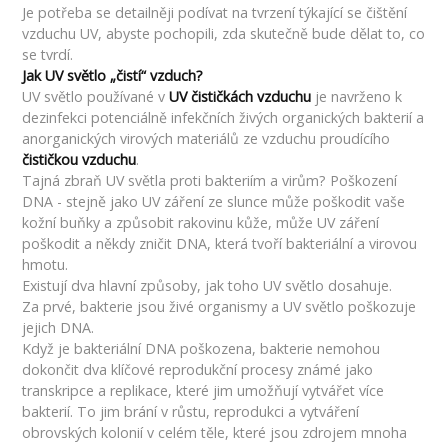
Je potřeba se detailněji podívat na tvrzení týkající se čištění
vzduchu UV, abyste pochopili, zda skutečně bude dělat to, co
se tvrdí.
Jak UV světlo „čistí“ vzduch?
UV světlo používané v
UV čističkách vzduchu
je navrženo k
dezinfekci potenciálně infekčních živých organických bakterií a
anorganických virových materiálů ze vzduchu proudícího
čističkou vzduchu
.
Tajná zbraň UV světla proti bakteriím a virům? Poškození
DNA - stejně jako UV záření ze slunce může poškodit vaše
kožní buňky a způsobit rakovinu kůže, může UV záření
poškodit a někdy zničit DNA, která tvoří bakteriální a virovou
hmotu.
Existují dva hlavní způsoby, jak toho UV světlo dosahuje.
Za prvé, bakterie jsou živé organismy a UV světlo poškozuje
jejich DNA.
Když je bakteriální DNA poškozena, bakterie nemohou
dokončit dva klíčové reprodukční procesy známé jako
transkripce a replikace, které jim umožňují vytvářet více
bakterií. To jim brání v růstu, reprodukci a vytváření
obrovských kolonií v celém těle, které jsou zdrojem mnoha