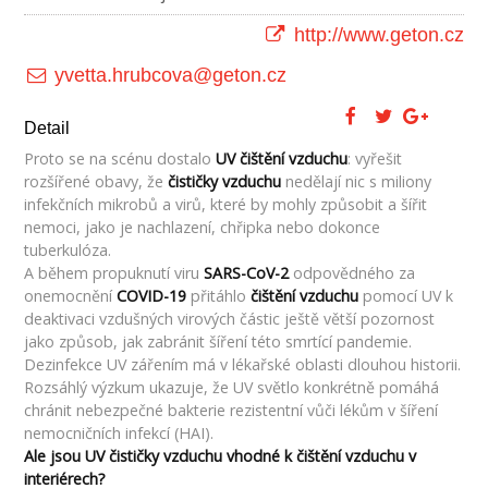
http://www.geton.cz
yvetta.hrubcova@geton.cz
Detail
Proto se na scénu dostalo
UV
čištění vzduchu
: vyřešit
rozšířené obavy, že
čističky vzduchu
nedělají nic s miliony
infekčních mikrobů a virů, které by mohly způsobit a šířit
nemoci, jako je nachlazení, chřipka nebo dokonce
tuberkulóza.
A během propuknutí viru
SARS-CoV-2
odpovědného za
onemocnění
COVID-19
přitáhlo
čištění vzduchu
pomocí UV k
deaktivaci vzdušných virových částic ještě větší pozornost
jako způsob, jak zabránit šíření této smrtící pandemie.
Dezinfekce UV zářením má v lékařské oblasti dlouhou historii.
Rozsáhlý výzkum ukazuje, že UV světlo konkrétně pomáhá
chránit nebezpečné bakterie rezistentní vůči lékům v šíření
nemocničních infekcí (HAI).
Ale jsou UV čističky vzduchu vhodné k čištění vzduchu v
interiérech?