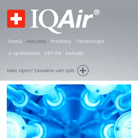
Domů
Aktuality
Produkty
Technologie
O společnosti
GETON
Kontakt
Máte zájem? Zavoláme vám zpět.