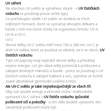
UV záření
Ne všechno UV světlo je vytvářeno stejně - v
UV čističkách
vzduchu
se používají pouze určité typy.
Co potřebujete vědět: UV světlo se dodává ve třech
odlišných formách, které se vyznačují vlnovými délkami a
každá z nich má různé účinky na organickou hmotu: UV-A,
UV-B a UV-C.
UV-C
Vlnové délky UV-C světla měří mezi 100 a 280 nm. UV-C je
druh UV světla, které se používá ve většině, ne-li ve všech,
UV
čističích vzduchu
.
Tyto UV paprsky mají nejkratší vlnové délky a přenášejí
nejvíce energie, což jim dává velký potenciál k poškození a
zabíjení drobných mikrobů a buněk - proto se používají v UV
čističích vzduchu k zabíjení bakterií a virů, zejména ve formě
zvané ultrafialové germicidní ozáření (UVGI).
Ale UV-C světlo je také nejnebezpečnější ze všech tří.
Díky své vysoké energii a intenzitě může i krátkodobé
vystavení UV-C záření z
UV čističe vzduchu způsobit
poškození očí a pokožky
- a čím déle budete vystaveni, tím
závažnější poškození může být.