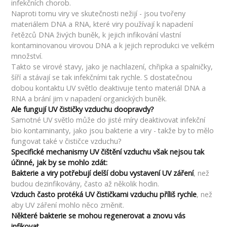
infekčních chorob.
Naproti tomu viry ve skutečnosti nežijí - jsou tvořeny
materiálem DNA a RNA, které viry používají k napadení
řetězců DNA živých buněk, k jejich infikování vlastní
kontaminovanou virovou DNA a k jejich reprodukci ve velkém
množství.
Takto se virové stavy, jako je nachlazení, chřipka a spalničky,
šíří a stávají se tak infekčními tak rychle. S dostatečnou
dobou kontaktu UV světlo deaktivuje tento materiál DNA a
RNA a brání jim v napadení organických buněk.
Ale fungují UV čističky vzduchu doopravdy?
Samotné UV světlo může do jisté míry deaktivovat infekční
bio kontaminanty, jako jsou bakterie a viry - takže by to mělo
fungovat také v čističce vzduchu?
Specifické mechanismy UV čištění vzduchu však nejsou tak
účinné, jak by se mohlo zdát:
Bakterie a viry potřebují delší dobu vystavení UV záření
, než
budou dezinfikovány, často až několik hodin.
Vzduch často protéká UV čističkami vzduchu příliš rychle
, než
aby UV záření mohlo něco změnit.
Některé bakterie se mohou regenerovat a znovu vás
infikovat
.