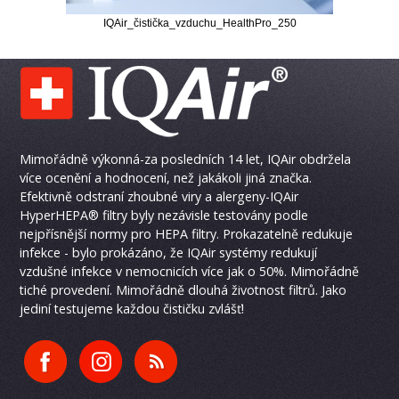
IQAir_čistička_vzduchu_HealthPro_250
Mimořádně výkonná-za posledních 14 let, IQAir obdržela
více ocenění a hodnocení, než jakákoli jiná značka.
Efektivně odstraní zhoubné viry a alergeny-IQAir
HyperHEPA® filtry byly nezávisle testovány podle
nejpřísnější normy pro HEPA filtry. Prokazatelně redukuje
infekce - bylo prokázáno, že IQAir systémy redukují
vzdušné infekce v nemocnicích více jak o 50%. Mimořádně
tiché provedení. Mimořádně dlouhá životnost filtrů. Jako
jediní testujeme každou čističku zvlášť!