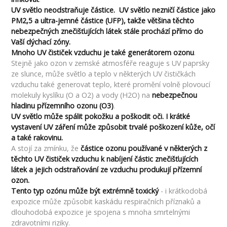
UV světlo neodstraňuje částice. UV světlo nezničí částice jako
PM2,5 a ultra-jemné částice (UFP), takže většina těchto
nebezpečných znečišťujících látek stále prochází přímo do
Vaší dýchací zóny.
Mnoho UV čističek vzduchu je také generátorem ozonu
.
Stejně jako ozon v zemské atmosféře reaguje s UV paprsky
ze slunce, může světlo a teplo v některých UV čističkách
vzduchu také generovat teplo, které promění volně plovoucí
molekuly kyslíku (O a O2) a vody (H2O) na
nebezpečnou
hladinu přízemního ozonu (O3)
.
UV světlo může spálit pokožku a poškodit oči. I krátké
vystavení UV záření může způsobit trvalé poškození kůže, očí
a také rakovinu.
A stojí za zmínku, že
částice ozonu používané v některých z
těchto UV čističek vzduchu k nabíjení částic znečišťujících
látek a jejich odstraňování ze vzduchu produkují přízemní
ozon.
Tento typ ozónu může být extrémně toxický
- i krátkodobá
expozice může způsobit kaskádu respiračních příznaků a
dlouhodobá expozice je spojena s mnoha smrtelnými
zdravotními riziky.