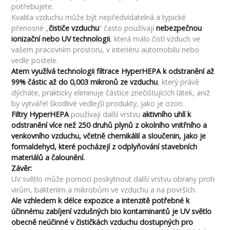
potřebujete.
Kvalita vzduchu může být nepředvídatelná a typické
přenosné „
čističe vzduchu
“ často používají
nebezpečnou
ionizační nebo UV technologii
, která málo čistí vzduch ve
vašem pracovním prostoru, v interiéru automobilu nebo
vedle postele.
Atem využívá technologii filtrace HyperHEPA k odstranění až
99% částic až do 0,003 mikronů ze vzduchu
, který právě
dýcháte, prakticky eliminuje částice znečišťujících látek, aniž
by vytvářel škodlivé vedlejší produkty, jako je ozon.
Filtry HyperHEPA
používají další vrstvu
aktivního uhlí k
odstranění více než 250 druhů plynů z okolního vnitřního a
venkovního vzduchu, včetně chemikálií a sloučenin, jako je
formaldehyd, které pocházejí z odplyňování stavebních
materiálů a čalounění.
Závěr:
UV světlo může pomoci poskytnout další vrstvu obrany proti
virům, bakteriím a mikrobům ve vzduchu a na površích.
Ale vzhledem k délce expozice a intenzitě potřebné k
účinnému zabíjení vzdušných bio kontaminantů je UV světlo
obecně neúčinné v čističkách vzduchu dostupných pro