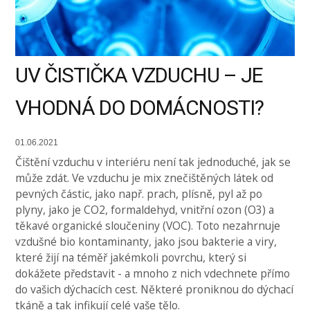
UV ČISTIČKA VZDUCHU – JE
VHODNÁ DO DOMÁCNOSTI?
01.06.2021
Čištění vzduchu v interiéru není tak jednoduché, jak se
může zdát. Ve vzduchu je mix znečištěných látek od
pevných částic, jako např. prach, plísně, pyl až po
plyny, jako je CO2, formaldehyd, vnitřní ozon (O3) a
těkavé organické sloučeniny (VOC). Toto nezahrnuje
vzdušné bio kontaminanty, jako jsou bakterie a viry,
které žijí na téměř jakémkoli povrchu, který si
dokážete představit - a mnoho z nich vdechnete přímo
do vašich dýchacích cest. Některé proniknou do dýchací
tkáně a tak infikují celé vaše tělo.