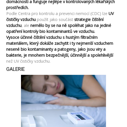
domácnosti a funguje nejlépe v kontrolovaných lékařských
prostředích.
Podle Centra pro kontrolu a prevenci nemocí (CDC) lze
UV
čističky vzduchu
použít jako součást
strategie čištění
vzduchu
, ale
nemělo by se na ně spoléhat jako na jediné
opatření kontroly bio kontaminantů ve vzduchu.
Vysoce účinné čištění vzduchu s hustým filtračním
materiálem, který dokáže zachytit i ty nejmenší vzduchem
nesené bio kontaminanty a patogeny, jako jsou viry a
bakterie, je mnohem bezpečnější, účinnější a spolehlivější
než UV čističky vzduchu.
GALERIE