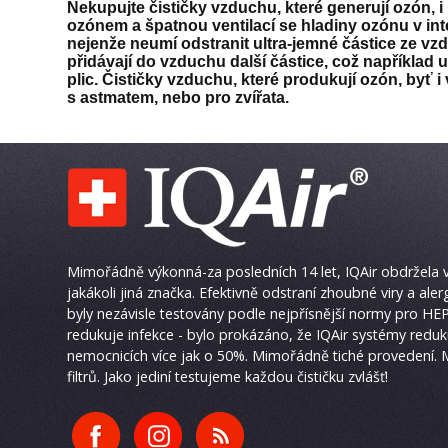
Nekupujte čističky vzduchu, které generují ozón, 
ozónem a špatnou ventilací se hladiny ozónu v int
nejenže neumí odstranit ultra-jemné částice ze vzd
přidávají do vzduchu další částice, což napříkla
plic. Čističky vzduchu, které produkují ozón, byť 
s astmatem, nebo pro zvířata.
Mimořádně výkonná-za posledních 14 let, IQAir obdržela 
jakákoli jiná značka. Efektivně odstraní zhoubné viry a al
byly nezávisle testovány podle nejpřísnější normy pro HEPA
redukuje infekce - bylo prokázáno, že IQAir systémy reduk
nemocnicích více jak o 50%. Mimořádně tiché provedení.
filtrů. Jako jediní testujeme každou čističku zvlášť!