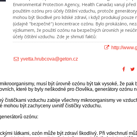
Environmental Protection Agency, Health Canada) varují před
použitím ozónu pro účely čištění vzduchu, protože generátor
mohou být škodlivé pro lidské zdraví, i když produkují pouze 
(údajně "bezpečné") koncentrace ozónu. Bylo prokázáno, nez
výzkumem, že použití ozónu na bezpečných úrovních je neúči
účely čištění vzduchu. Zde je shrnutí faktů:
http://www.g
yvetta.hrubcova@geton.cz
mikroorganismy, musí být úrovně ozónu být tak vysoké, že pak
rovních, které by byly neškodné pro člověka, generátory ozónu n
ý čističkami vzduchu zabije všechny mikroorganismy ve vzduch
ré mohou být zachyceny uvnitř čističky vzduchu.
e generátorů ozónu:
ickými látkami, ozón může být zdraví škodlivý. Při vdechnutí mů