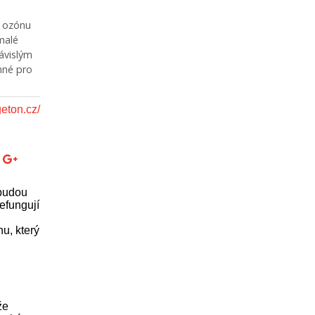
y ozónu
malé
ávislým
nné pro
eton.cz/
 budou
efungují
u, který
že