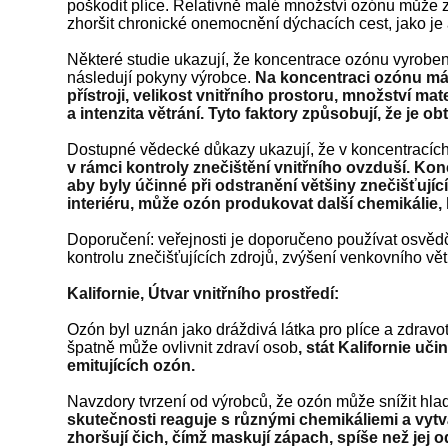
poškodit plíce. Relativně malé množství ozónu může zp
zhoršit chronické onemocnění dýchacích cest, jako je a
Některé studie ukazují, že koncentrace ozónu vyrobe
následují pokyny výrobce.
Na koncentraci ozónu má
přístroji, velikost vnitřního prostoru, množství ma
a intenzita větrání.
Tyto faktory způsobují, že je o
Dostupné vědecké důkazy ukazují, že v koncentracích
v rámci kontroly znečištění vnitřního ovzduší. K
aby byly účinné při odstranění většiny znečišťujíc
interiéru, může ozón produkovat další chemikálie,
Doporučení: veřejnosti je doporučeno používat osvědče
kontrolu znečišťujících zdrojů, zvýšení venkovního vě
Kalifornie, Útvar vnitřního prostředí:
Ozón byl uznán jako dráždivá látka pro plíce a zdravotní
špatně může ovlivnit zdraví osob
, stát Kalifornie uč
emitujících ozón.
Navzdory tvrzení od výrobců, že ozón může snížit hlad
skutečnosti reaguje s různými chemikáliemi a vytvá
zhoršují čich, čímž maskují zápach, spíše než jej o