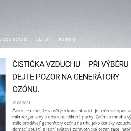
O společnosti
GETON
Kontakt
ČISTIČKA VZDUCHU – PŘI VÝBĚRU
DEJTE POZOR NA GENERÁTORY
OZÓNU.
19.08.2021
Často se uvádí, že v určitých koncentracích je ozón schopen z
mikroorganismy a odstranit některé pachy. Zatímco mnoho v
stále prodávají generátory ozónu na trhu jako čističky vzduch
domácí použití, přední světové zdravotnické organizace (např