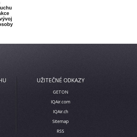
m
zduchu
akce
 vývoj
 osoby
CHU
UŽITEČNÉ ODKAZY
GETON
IQAir.com
IQAir.ch
Sitemap
RSS