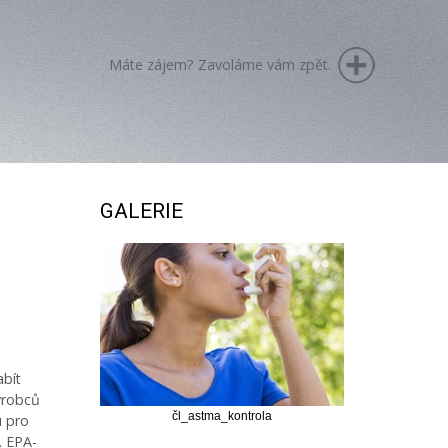
Máte zájem? Zavoláme vám zpět.
GALERIE
abít
ýrobců
čl_astma_kontrola
u pro
. EPA-