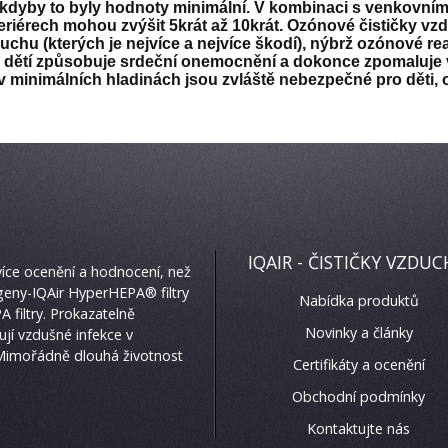
i kdyby to byly hodnoty minimální. V kombinaci s venkovní
eriérech mohou zvýšit 5krát až 10krát. Ozónové čističky v
uchu (kterých je nejvíce a nejvíce škodí), nýbrž ozónové re
d u dětí způsobuje srdeční onemocnění a dokonce zpomaluje
i v minimálních hladinách jsou zvláště nebezpečné pro děti,
IQAIR - ČISTIČKY VZDU
více ocenění a hodnocení, než
ergeny-IQAir HyperHEPA® filtry
Nabídka produktů
 filtry. Prokazatelně
Novinky a články
ují vzdušné infekce v
 Mimořádně dlouhá životnost
Certifikáty a ocenění
Obchodní podmínky
Kontaktujte nás