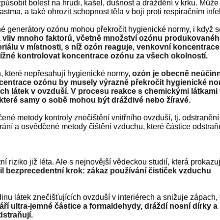
ůsobit bolest na hrudi, kašel, dušnost a dráždění v krku. Může
stma, a také ohrozit schopnost těla v boji proti respiračním inf
né generátory ozónu mohou překročit hygienické normy, i když s
 vliv mnoho faktorů, včetně množství ozónu produkované
teriálu v místnosti, s níž ozón reaguje, venkovní koncentrac
btížné kontrolovat koncentrace ozónu za všech okolností.
, které nepřesahují hygienické normy,
ozón je obecně neúčin
oncentrace ozónu by musely výrazně překročit hygienické no
ích látek v ovzduší. V procesu reakce s chemickými látkami
 které samy o sobě mohou být dráždivé nebo žíravé.
né metody kontroly znečištění vnitřního ovzduší, tj. odstraněn
trání a osvědčené metody čištění vzduchu, které částice odstraňu
 riziko již léta. Ale s nejnovější vědeckou studií, která prokazuj
inil bezprecedentní krok: zákaz používání čističek vzduchu
inu látek znečišťujících ovzduší v interiérech a snižuje zápach,
ří ultra-jemné částice a formaldehydy, dráždí nosní dírky a
dstraňují.