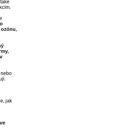
 také
ekcím.
e
ho
e ozónu,
ný
rmy,
 v
í nebo
jí.
e, jak
ve